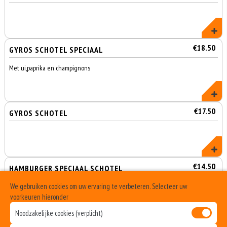
€18.50
GYROS SCHOTEL SPECIAAL
Met ui,paprika en champignons
€17.50
GYROS SCHOTEL
€14.50
HAMBURGER SPECIAAL SCHOTEL
We gebruiken cookies om uw ervaring te verbeteren. Selecteer uw
Hamburger menu met friet en salade + paprika, champignons en ui
op hamburger
voorkeuren hieronder
Noodzakelijke cookies (verplicht)