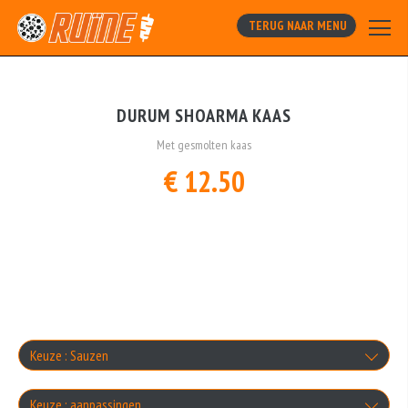
TERUG NAAR MENU
DURUM SHOARMA KAAS
Met gesmolten kaas
€ 12.50
Keuze : Sauzen
Maximaal 2 selecteren
Keuze : aanpassingen