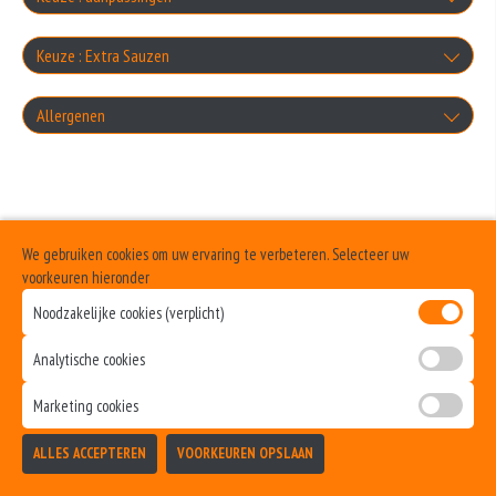
Knoflooksaus
zonder kaas
Keuze : Extra Sauzen
+0.00
Cocktailsaus
+0.00
Knoflooksaus
Allergenen
zonder salade
+0.00
+€1.00
Sambalsaus
+0.00
Geen aangegeven allergenen.
Cocktailsaus
extra pita brood
+0.00
+€1.00
Uiensaus
+€1.00
We gebruiken cookies om uw ervaring te verbeteren. Selecteer uw
Sambalsaus
extra donervlees
voorkeuren hieronder
+0.00
+€1.00
Noodzakelijke cookies (verplicht)
geen saus
+€2.50
Uiensaus
extra kipfilet
Analytische cookies
+0.00
+€1.00
+€3.00
Marketing cookies
Ketchup
extra shoarma
ALLES ACCEPTEREN
VOORKEUREN OPSLAAN
+€1.00
TOEVOEGEN
+€3.00
Curry