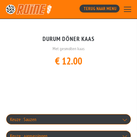
TERUG NAAR MENU
DURUM DÖNER KAAS
Met gesmolten kaas
€ 12.00
Keuze : Sauzen
Maximaal 2 selecteren
Keuze : aanpassingen