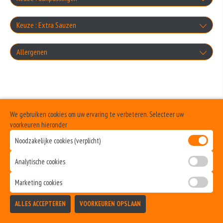
Knoflooksaus
zonder kaas
Keuze : Extra Sauzen
+0.00
Cocktailsaus
+0.00
Knoflooksaus
Allergenen
zonder salade
+0.00
+€1.00
Sambalsaus
+0.00
Geen aangegeven allergenen.
Cocktailsaus
extra pita brood
+0.00
+€1.00
Uiensaus
+€1.00
We gebruiken cookies om uw ervaring te verbeteren. Selecteer uw
Sambalsaus
extra donervlees
voorkeuren hieronder
+0.00
+€1.00
Noodzakelijke cookies (verplicht)
geen saus
+€2.50
Uiensaus
extra kipfilet
Analytische cookies
+0.00
+€1.00
+€3.00
Marketing cookies
Ketchup
extra shoarma
ALLES ACCEPTEREN
VOORKEUREN OPSLAAN
+€1.00
TOEVOEGEN
+€3.00
Curry