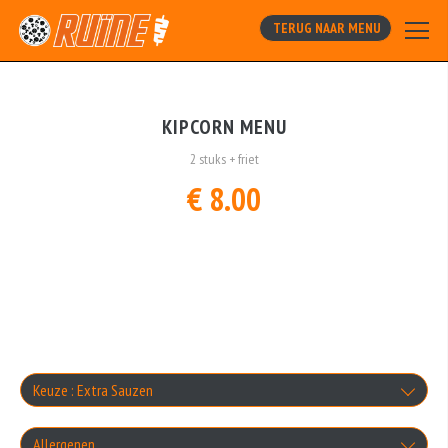
TERUG NAAR MENU
KIPCORN MENU
2 stuks + friet
€ 8.00
Keuze : Extra Sauzen
Knoflooksaus
Allergenen