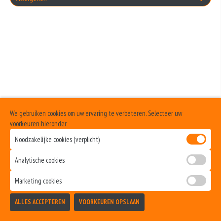
+€1.00
Geen aangegeven allergenen.
Cocktailsaus
+€1.00
Sambalsaus
+€1.00
Uiensaus
We gebruiken cookies om uw ervaring te verbeteren. Selecteer uw
+€1.00
voorkeuren hieronder
Ketchup
Noodzakelijke cookies (verplicht)
+€1.00
Analytische cookies
Curry
Marketing cookies
+€1.00
Samuraisaus
ALLES ACCEPTEREN
VOORKEUREN OPSLAAN
TOEVOEGEN
+€1.00