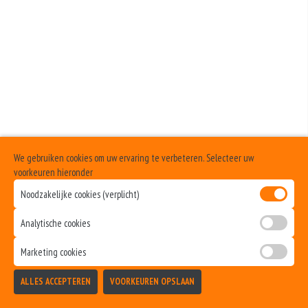
+€1.00
Geen aangegeven allergenen.
Cocktailsaus
+€1.00
Sambalsaus
+€1.00
Uiensaus
+€1.00
We gebruiken cookies om uw ervaring te verbeteren. Selecteer uw
Ketchup
voorkeuren hieronder
Noodzakelijke cookies (verplicht)
+€1.00
Curry
Analytische cookies
+€1.00
Marketing cookies
Samuraisaus
ALLES ACCEPTEREN
VOORKEUREN OPSLAAN
+€1.00
TOEVOEGEN
Andalouse