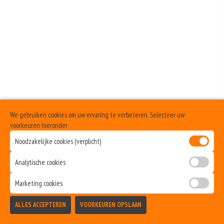
+€1.00
Geen aangegeven allergenen.
Cocktailsaus
+€1.00
Sambalsaus
+€1.00
Uiensaus
+€1.00
We gebruiken cookies om uw ervaring te verbeteren. Selecteer uw
Ketchup
voorkeuren hieronder
Noodzakelijke cookies (verplicht)
+€1.00
Curry
Analytische cookies
+€1.00
Marketing cookies
Samuraisaus
ALLES ACCEPTEREN
VOORKEUREN OPSLAAN
+€1.00
TOEVOEGEN
Andalouse