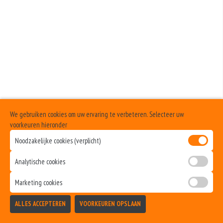
+€1.00
Geen aangegeven allergenen.
Cocktailsaus
+€1.00
Sambalsaus
+€1.00
Uiensaus
+€1.00
We gebruiken cookies om uw ervaring te verbeteren. Selecteer uw
Ketchup
voorkeuren hieronder
Noodzakelijke cookies (verplicht)
+€1.00
Curry
Analytische cookies
+€1.00
Marketing cookies
Samuraisaus
ALLES ACCEPTEREN
VOORKEUREN OPSLAAN
+€1.00
TOEVOEGEN
Andalouse