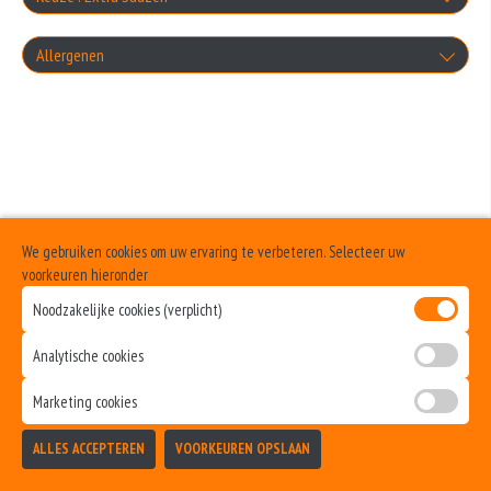
Knoflooksaus
Knoflooksaus
Allergenen
+0.00
Cocktailsaus
+€1.00
Geen aangegeven allergenen.
Cocktailsaus
+0.00
Sambalsaus
+€1.00
Sambalsaus
+0.00
Uiensaus
+€1.00
We gebruiken cookies om uw ervaring te verbeteren. Selecteer uw
Uiensaus
voorkeuren hieronder
+0.00
Noodzakelijke cookies (verplicht)
geen saus
+€1.00
Ketchup
Analytische cookies
+0.00
+€1.00
Marketing cookies
Curry
ALLES ACCEPTEREN
VOORKEUREN OPSLAAN
TOEVOEGEN
+€1.00