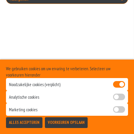
+€1.00
Geen aangegeven allergenen.
Cocktailsaus
+€1.00
Sambalsaus
+€1.00
Uiensaus
We gebruiken cookies om uw ervaring te verbeteren. Selecteer uw
+€1.00
voorkeuren hieronder
Ketchup
Noodzakelijke cookies (verplicht)
+€1.00
Analytische cookies
Curry
Marketing cookies
+€1.00
Samuraisaus
ALLES ACCEPTEREN
VOORKEUREN OPSLAAN
TOEVOEGEN
+€1.00