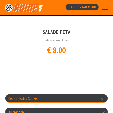
TERUG NAAR MENU
SALADE FETA
Fetakaas en olijven
€ 8.00
Keuze : Extra Sauzen
Knoflooksaus
Allergenen