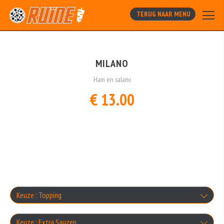
TERUG NAAR MENU
MILANO
Ham en salami
€ 13.00
Keuze : Topping
Champignons
Keuze : Extra Sauzen