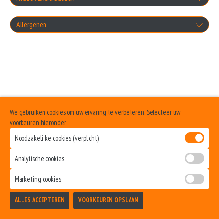
+€2.00
Knoflooksaus
Allergenen
Paprika
+€1.00
+€2.00
Geen aangegeven allergenen.
Cocktailsaus
Uien
+€1.00
+€2.00
Sambalsaus
Olive
+€1.00
We gebruiken cookies om uw ervaring te verbeteren. Selecteer uw
+€2.00
Uiensaus
voorkeuren hieronder
Ham
Noodzakelijke cookies (verplicht)
+€1.00
+€2.50
Ketchup
Analytische cookies
Salami
+€1.00
Marketing cookies
+€2.50
Curry
Donervlees
ALLES ACCEPTEREN
VOORKEUREN OPSLAAN
TOEVOEGEN
+€1.00
+€3.00