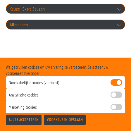
Keuze : Extra Sauzen
Knoflooksaus
Allergenen
+€1.00
Geen aangegeven allergenen.
Cocktailsaus
+€1.00
Sambalsaus
We gebruiken cookies om uw ervaring te verbeteren. Selecteer uw
voorkeuren hieronder
+€1.00
Uiensaus
Noodzakelijke cookies (verplicht)
Analytische cookies
+€1.00
Ketchup
Marketing cookies
+€1.00
ALLES ACCEPTEREN
VOORKEUREN OPSLAAN
Curry
TOEVOEGEN