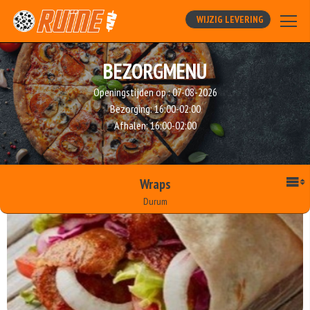
WIJZIG LEVERING
BEZORGMENU
Openingstijden op :
07-08-2026
Bezorging:
16:00-02:00
Afhalen:
16:00-02:00
Wraps
Durum