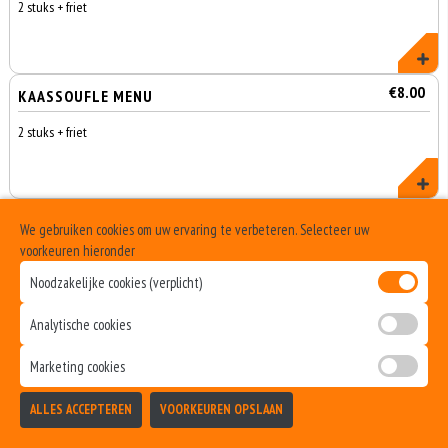
2 stuks + friet
€8.00
KAASSOUFLE MENU
2 stuks + friet
€5.00
6ST. CHICKEN FINGERS
We gebruiken cookies om uw ervaring te verbeteren. Selecteer uw
voorkeuren hieronder
Noodzakelijke cookies (verplicht)
Analytische cookies
€2.25
VLEESKROKET
Marketing cookies
Totaal
ALLES ACCEPTEREN
VOORKEUREN OPSLAAN
Bezorgen
Afhalen
0
€0,00
€2.75
BAMISCHIJF