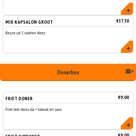
€17.50
MIX KAPSALON GROOT
Keuze uit 2 soorten vlees
Donerbox
€9.00
FRIET DONER
Friet met vlees, sla + tomaat en saus
€9.00