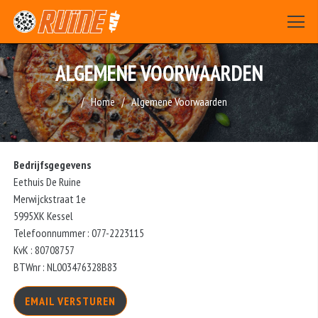
ALGEMENE VOORWAARDEN
Home
Algemene Voorwaarden
Bedrijfsgegevens
Eethuis De Ruine
Merwijckstraat 1e
5995XK Kessel
Telefoonnummer : 077-2223115
KvK : 80708757
BTWnr : NL003476328B83
EMAIL VERSTUREN