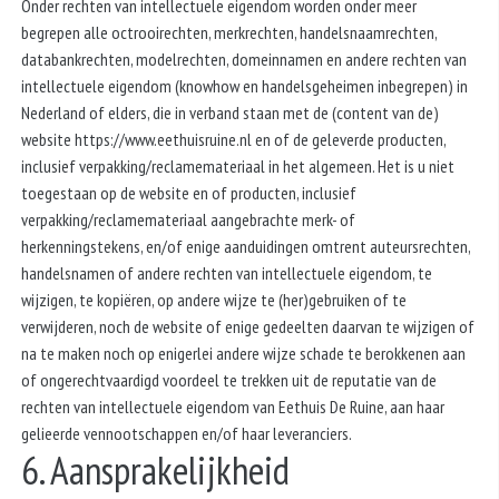
Onder rechten van intellectuele eigendom worden onder meer
begrepen alle octrooirechten, merkrechten, handelsnaamrechten,
databankrechten, modelrechten, domeinnamen en andere rechten van
intellectuele eigendom (knowhow en handelsgeheimen inbegrepen) in
Nederland of elders, die in verband staan met de (content van de)
website https://www.eethuisruine.nl en of de geleverde producten,
inclusief verpakking/reclamemateriaal in het algemeen. Het is u niet
toegestaan op de website en of producten, inclusief
verpakking/reclamemateriaal aangebrachte merk- of
herkenningstekens, en/of enige aanduidingen omtrent auteursrechten,
handelsnamen of andere rechten van intellectuele eigendom, te
wijzigen, te kopiëren, op andere wijze te (her)gebruiken of te
verwijderen, noch de website of enige gedeelten daarvan te wijzigen of
na te maken noch op enigerlei andere wijze schade te berokkenen aan
of ongerechtvaardigd voordeel te trekken uit de reputatie van de
rechten van intellectuele eigendom van Eethuis De Ruine, aan haar
gelieerde vennootschappen en/of haar leveranciers.
6. Aansprakelijkheid