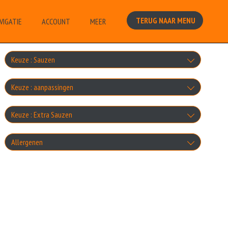
TERUG NAAR MENU
VIGATIE
ACCOUNT
MEER
Keuze : Sauzen
Maximaal 2 selecteren
Keuze : aanpassingen
Knoflooksaus
zonder kaas
Keuze : Extra Sauzen
+0.00
Cocktailsaus
+0.00
Knoflooksaus
Allergenen
zonder salade
+0.00
+€1.00
Sambalsaus
+0.00
Geen aangegeven allergenen.
Cocktailsaus
extra pita brood
+0.00
+€1.00
Uiensaus
+€1.00
Sambalsaus
extra turkse brood
+0.00