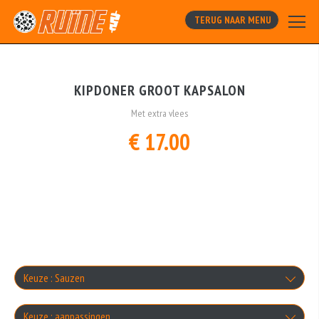
TERUG NAAR MENU
KIPDONER GROOT KAPSALON
Met extra vlees
€ 17.00
Keuze : Sauzen
Maximaal 2 selecteren
Keuze : aanpassingen