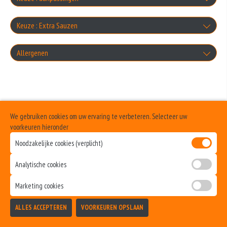
Knoflooksaus
zonder kaas
Keuze : Extra Sauzen
+0.00
Cocktailsaus
+0.00
Knoflooksaus
Allergenen
zonder salade
+0.00
+€1.00
Sambalsaus
+0.00
Geen aangegeven allergenen.
Cocktailsaus
extra pita brood
+0.00
+€1.00
Uiensaus
+€1.00
We gebruiken cookies om uw ervaring te verbeteren. Selecteer uw
Sambalsaus
extra turkse brood
voorkeuren hieronder
+0.00
+€1.00
Noodzakelijke cookies (verplicht)
geen saus
+€1.75
Uiensaus
extra donervlees
Analytische cookies
+0.00
+€1.00
+€3.00
Marketing cookies
Ketchup
extra kipfilet
ALLES ACCEPTEREN
VOORKEUREN OPSLAAN
+€1.00
TOEVOEGEN
+€3.00
Curry