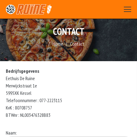
CONTACT
Home
Contact
Bedrijfsgegevens
Eethuis De Ruine
Merwijckstraat 1e
5995XK Kessel
Telefoonnummer : 077-2223115
KvK : 80708757
BTWnr : NL003476328B83
Naam: