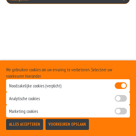
+€1.00
Geen aangegeven allergenen.
Cocktailsaus
+€1.00
Sambalsaus
+€1.00
Uiensaus
We gebruiken cookies om uw ervaring te verbeteren. Selecteer uw
+€1.00
voorkeuren hieronder
Ketchup
Noodzakelijke cookies (verplicht)
+€1.00
Analytische cookies
Curry
Marketing cookies
+€1.00
Samuraisaus
ALLES ACCEPTEREN
VOORKEUREN OPSLAAN
TOEVOEGEN
+€1.00